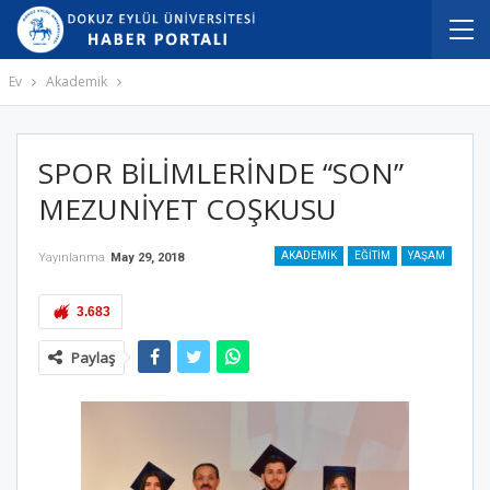
Ev
Akademik
SPOR BİLİMLERİNDE “SON”
MEZUNİYET COŞKUSU
AKADEMIK
EĞITIM
YAŞAM
Yayınlanma
May 29, 2018
3.683
Paylaş