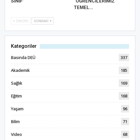
SINIF’
“ÖĞRENCİLERİMİZ
TEMEL…
ÖNCEKI
SONRAKI
Kategoriler
Basında DEÜ
337
Akademik
185
Sağlık
169
Eğitim
168
Yaşam
96
Bilim
71
Video
68