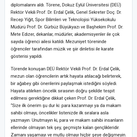
diplomalarını aldı. Törene, Dokuz Eylül Üniversitesi (DEÜ)
Rektör Vekili Prof. Dr. Erdal Çelik, Genel Sekreter Doç. Dr.
Recep Yiğit, Spor Bilimleri ve Teknolojisi Yüksekokulu
Müdürü Prof. Dr. Gürbüz Büyükyazı ve Başhekim Prof. Dr.
Mete Edizer, dekanlar, müdürler, akademisyenler ile çok
sayıda öğrenci ailesi katıldı. Mezuniyet töreninde
öğrenciler tarafından müzik ve şiir dinletisi ile karate
gösterisi yapıldı.
Törende konuşan DEÜ Rektör Vekili Prof. Dr. Erdal Çelik,
mezun olan öğrencilerin artık hayata atılacağı belirterek,
bir ağabey gibi önerilerini paylaşmak istediğini söyledi.
Hayata atılırken öncelik sırasının doğru şekilde tespit
edilmesi gerektiğine dikkat çeken Prof. Dr. Erdal Çelik,
“Size ilk önerim şu dur ki: para kazanmayı ya da makam
sahibi olmayı, öncelikler listenizde ilk sıralara asla
yazmayın. Unutmayın ki, para ve makam sahibi insanların
ellerinde olmayan tek şey, geçmişte kalan gençlikleridir.
Zamanı yaşamayı ve mutlu olmayı hiçbir şeye değişmeyin.