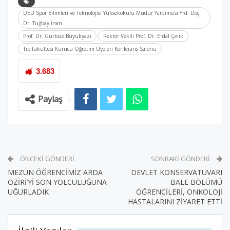
DEÜ Spor Bilimleri ve Teknolojisi Yüksekokulu Müdür Yardımcısı Yrd. Doç.
Dr. Tuğbay İnan
Prof. Dr. Gürbüz Büyükyazı
Rektör Vekili Prof. Dr. Erdal Çelik
Tıp Fakültesi Kurucu Öğretim Üyeleri Konferans Salonu
3.683
Paylaş
ÖNCEKI GÖNDERI
SONRAKI GÖNDERI
MEZUN ÖĞRENCİMİZ ARDA
DEVLET KONSERVATUVARI
ÖZİRİ’Yİ SON YOLCULUĞUNA
BALE BÖLÜMÜ
UĞURLADIK
ÖĞRENCİLERİ, ONKOLOJİ
HASTALARINI ZİYARET ETTİ