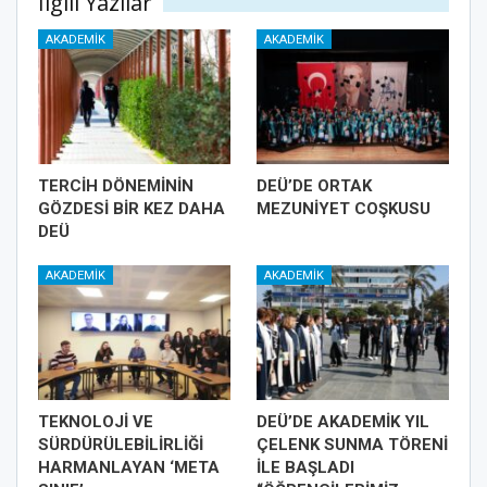
İlgili Yazılar
AKADEMIK
AKADEMIK
TERCİH DÖNEMİNİN
DEÜ’DE ORTAK
GÖZDESİ BİR KEZ DAHA
MEZUNİYET COŞKUSU
DEÜ
AKADEMIK
AKADEMIK
TEKNOLOJİ VE
DEÜ’DE AKADEMİK YIL
SÜRDÜRÜLEBİLİRLİĞİ
ÇELENK SUNMA TÖRENİ
HARMANLAYAN ‘META
İLE BAŞLADI