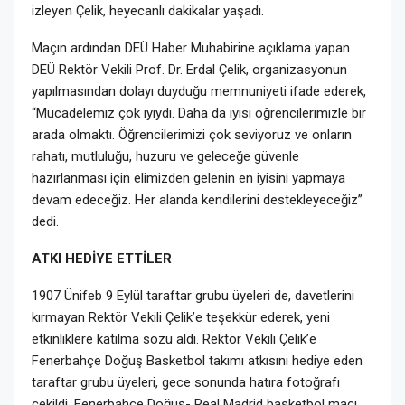
izleyen Çelik, heyecanlı dakikalar yaşadı.
Maçın ardından DEÜ Haber Muhabirine açıklama yapan
DEÜ Rektör Vekili Prof. Dr. Erdal Çelik, organizasyonun
yapılmasından dolayı duyduğu memnuniyeti ifade ederek,
“Mücadelemiz çok iyiydi. Daha da iyisi öğrencilerimizle bir
arada olmaktı. Öğrencilerimizi çok seviyoruz ve onların
rahatı, mutluluğu, huzuru ve geleceğe güvenle
hazırlanması için elimizden gelenin en iyisini yapmaya
devam edeceğiz. Her alanda kendilerini destekleyeceğiz”
dedi.
ATKI HEDİYE ETTİLER
1907 Ünifeb 9 Eylül taraftar grubu üyeleri de, davetlerini
kırmayan Rektör Vekili Çelik’e teşekkür ederek, yeni
etkinliklere katılma sözü aldı. Rektör Vekili Çelik’e
Fenerbahçe Doğuş Basketbol takımı atkısını hediye eden
taraftar grubu üyeleri, gece sonunda hatıra fotoğrafı
çekildi. Fenerbahçe Doğuş- Real Madrid basketbol maçı