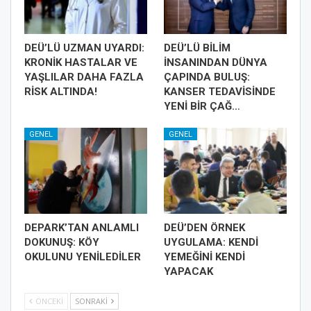
DEÜ’LÜ UZMAN UYARDI:
DEÜ’LÜ BİLİM
KRONİK HASTALAR VE
İNSANINDAN DÜNYA
YAŞLILAR DAHA FAZLA
ÇAPINDA BULUŞ:
RİSK ALTINDA!
KANSER TEDAVİSİNDE
YENİ BİR ÇAĞ…
GENEL
GENEL
DEPARK’TAN ANLAMLI
DEÜ’DEN ÖRNEK
DOKUNUŞ: KÖY
UYGULAMA: KENDİ
OKULUNU YENİLEDİLER
YEMEĞİNİ KENDİ
YAPACAK
ÖNCEKI
SONRAKI