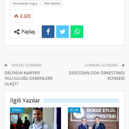
Fenerbahçe Doğuş
Real Madrid
2.123
Paylaş
ÖNCEKI GÖNDERI
SONRAKI GÖNDERI
DEÜ’NÜN KARİYER
DESO’DAN ODA ORKESTRASI
YOLCULUĞU ONBİNLERE
KONSERİ
ULAŞTI
İlgili Yazılar
GENEL
BILIM